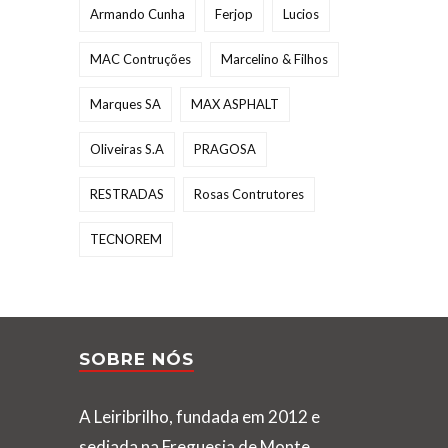
Armando Cunha
Ferjop
Lucios
MAC Contruções
Marcelino & Filhos
Marques SA
MAX ASPHALT
Oliveiras S.A
PRAGOSA
RESTRADAS
Rosas Contrutores
TECNOREM
SOBRE NÓS
A Leiribrilho, fundada em 2012 e
sediada na Freguesia de Monte