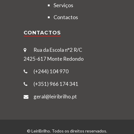
Serviços
Contactos
CONTACTOS
Rua da Escola n°2 R/C
2425-617 Monte Redondo
(+244) 104 970
(+351) 966 174 341
geral@leiribrilho.pt
© LeiriBrilho. Todos os direitos reservados.