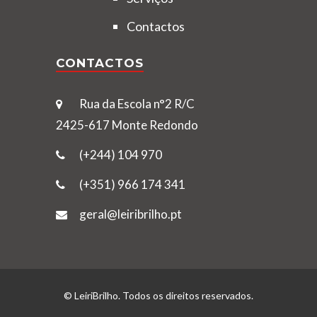
Contactos
CONTACTOS
Rua da Escola n°2 R/C
2425-617 Monte Redondo
(+244) 104 970
(+351) 966 174 341
geral@leiribrilho.pt
© LeiriBrilho. Todos os direitos reservados.