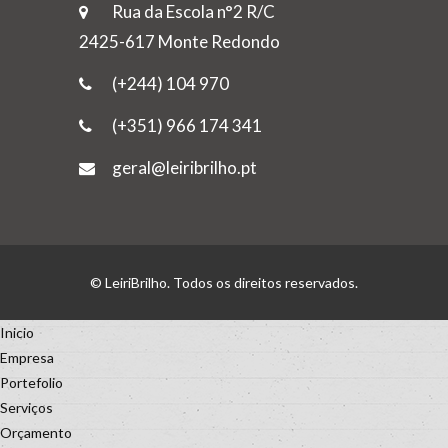
Rua da Escola n°2 R/C
2425-617 Monte Redondo
(+244) 104 970
(+351) 966 174 341
geral@leiribrilho.pt
© LeiriBrilho. Todos os direitos reservados.
Inicio
Empresa
Portefolio
Serviços
Orçamento