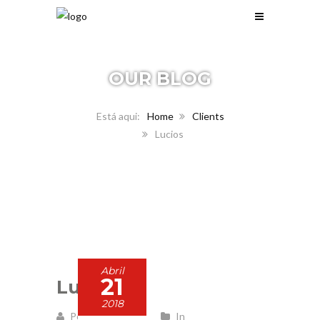
OUR
BLOG
Home
Clients
Lucios
Abril
21
Lucios
2018
Posted by admin
In