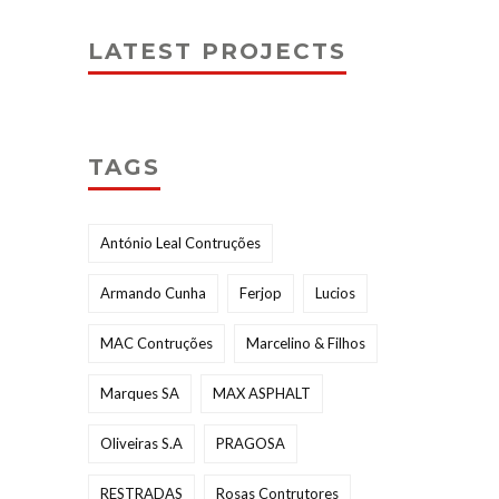
LATEST PROJECTS
TAGS
António Leal Contruções
Armando Cunha
Ferjop
Lucios
MAC Contruções
Marcelino & Filhos
Marques SA
MAX ASPHALT
Oliveiras S.A
PRAGOSA
RESTRADAS
Rosas Contrutores