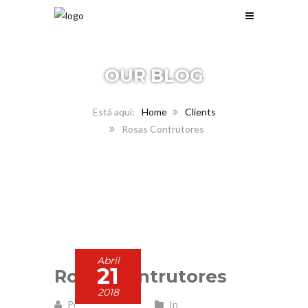
OUR
BLOG
Home
Clients
Rosas Contrutores
Abril
21
Rosas Contrutores
2018
Posted by admin
In